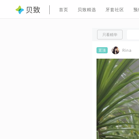
首页
贝致精选
牙套社区
预
只看精华
置顶
Rina