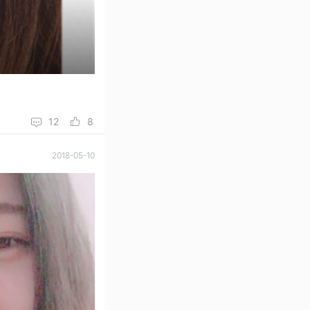
12
8
2018-05-10