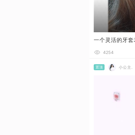
一个灵活的牙套
4254
置顶
小公主.