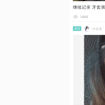
继续记录 牙套第
1466
置顶
小公主.