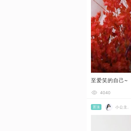
至爱笑的自己~
4040
置顶
小公主.