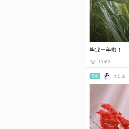
毕业一年啦！
10162
置顶
小公主.