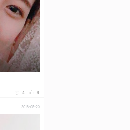
4
6
2018-05-20