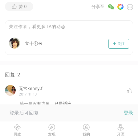
赞
0
分享至
关注作者，看更多TA的动态
立十🕕☀
关注
回复
2
无常kenny.f
2017-11-13
第一副没有力量，只是适应
登录后可回复
登录
宋芳
2017-11-11
贝致
发现
我的
牙医
为了让初戴隐形牙套的人更好的适应隐形牙套，时代天使的