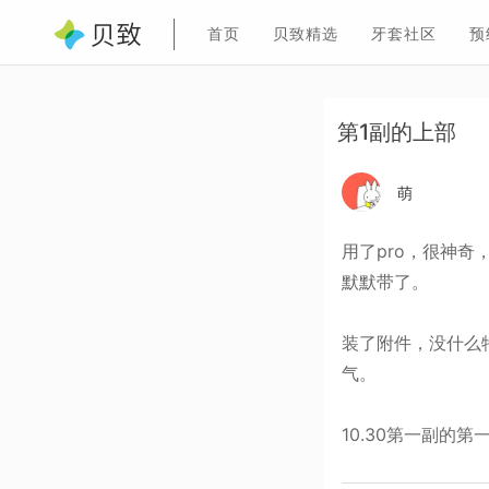
首页
贝致精选
牙套社区
预
第1副的上部
萌
用了pro，很神
默默带了。
装了附件，没什么
气。
10.30第一副的