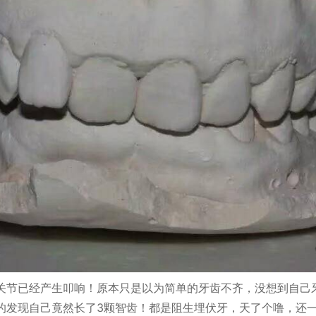
关节已经产生叩响！原本只是以为简单的牙齿不齐，没想到自己
的发现自己竟然长了3颗智齿！都是阻生埋伏牙，天了个噜，还