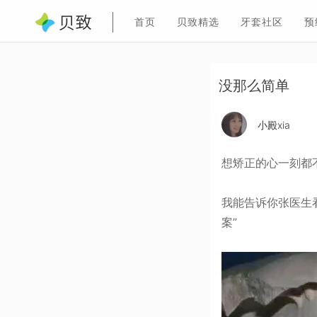
首页
贝致精选
牙套社区
预
没那么简单
小殿xia
想矫正的心一刻都
我能告诉你张医生
案”