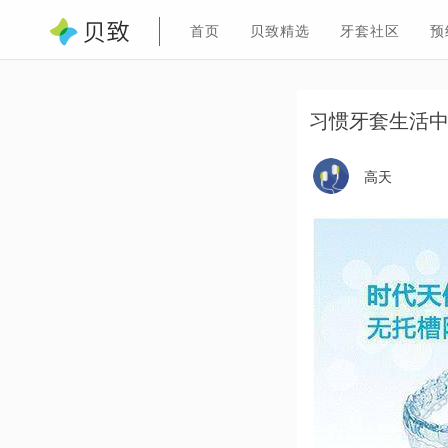
首页
贝致精选
牙套社区
预
习惯牙套生活中…
高天