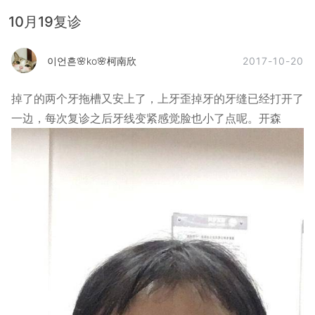
10月19复诊
2017-10-20
이언흔🌸ko🌸柯南欣
掉了的两个牙拖槽又安上了，上牙歪掉牙的牙缝已经打开了
一边，每次复诊之后牙线变紧感觉脸也小了点呢。开森