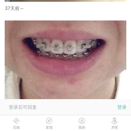
37天前～
登录后可回复
登录
现在～
贝致
发现
我的
牙医