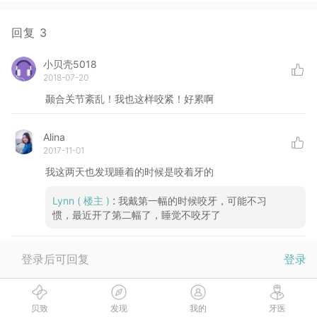
回复
3
小贝壳5018
2018-07-20
颞合关节紊乱！我也这样咬紧！好累啊
Alina
2017-11-01
我这两天也发现睡着的时候是咬着牙的
:
Lynn
( 楼主 )
我戴第一幅的时候咬牙，可能不习
惯，最近开了第二幅了，睡觉不咬牙了
登录后可回复
登录
小贝壳1756
2017-10-27
我也是晚上咬的好紧，睡梦中都会感觉到
贝致
发现
我的
牙医