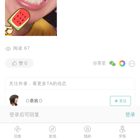
阅读
67
赞
0
分享至
关注作者，看更多TA的动态
🍞桑酱🍞
关注
登录后可回复
登录
回复
3
贝致
发现
我的
牙医