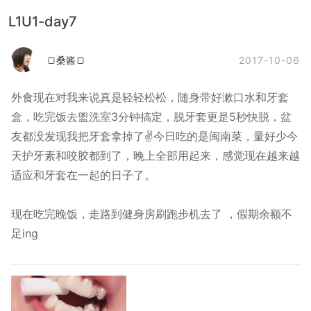
L1U1-day7
2017-10-06
🍞桑酱🍞
外食现在对我来说真是轻轻松松，随身带好漱口水和牙套
盒，吃完饭去盥洗室3分钟搞定，脱牙套更是5秒快脱，盆
友都没发现我把牙套拿掉了✌️今日吃的是闽南菜，量好少今
天护牙素和咬胶都到了，晚上全部用起来，感觉现在越来越
适应和牙套在一起的日子了。
现在吃完晚饭，走路到健身房刷跑步机去了 ，假期余额不
足ing