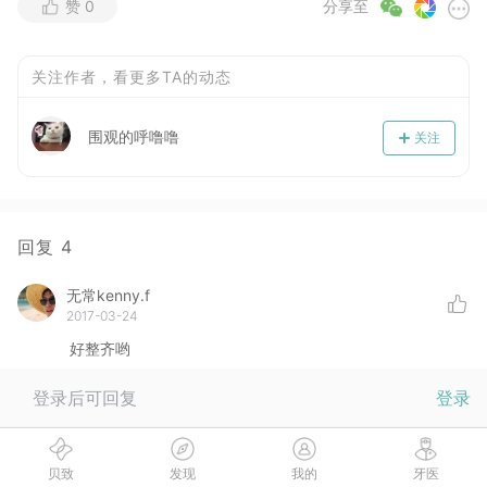
赞
0
分享至
关注作者，看更多TA的动态
围观的呼噜噜
关注
回复
4
无常kenny.f
2017-03-24
好整齐哟
登录后可回复
登录
-meowy-
2017-03-22
牙齿好白啊
贝致
发现
我的
牙医