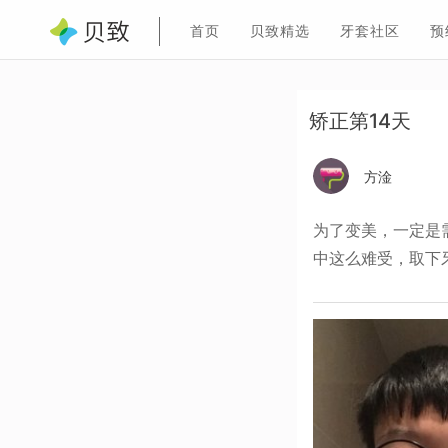
首页
贝致精选
牙套社区
预
矫正第14天
方淦
为了变美，一定是
中这么难受，取下