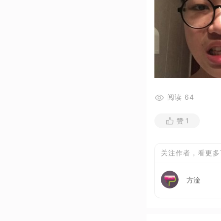
阅读
64
赞
1
关注作者，看更多
方淦