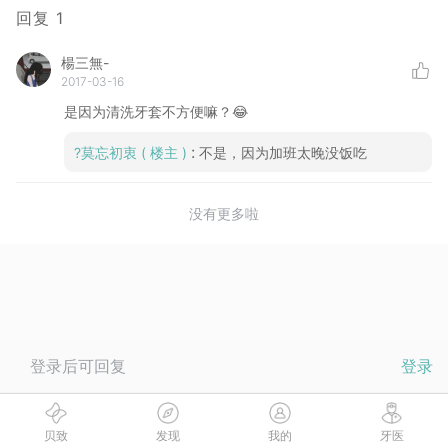
回复
1
楊三無-
2017-03-16
是因为清洗牙套不方便嘛？😂
:
?莫忘初衷
( 楼主 )
不是，因为加班太晚没饭吃
没有更多啦
登录后可回复
登录
贝致
发现
我的
牙医