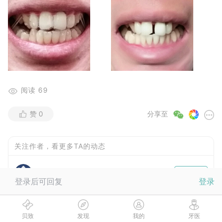
阅读
69
赞
0
分享至
关注作者，看更多TA的动态
Big鑫
关注
登录后可回复
登录
贝致
发现
我的
牙医