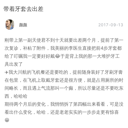
带着牙套去出差
2017-09-13
颜颜
刚带上第一副天使君不到十天就要出差两个月，提前了第一
次复诊，补粘了附件，我美丽的李医生直接把前4步牙套都
给了叮嘱我一定要好好戴😂于是背上我的那一大堆护牙工
具出发了
✈️我大川航的飞机餐还是要吃的，提前随身装好了牙刷牙膏
在包里，在飞机上取戴牙套还是很方便，就是占用厕所的时
间略长，而且遇上气流那叫一个癫，所以尽量还是不要吃东
西，哈哈哈
期待两个月后的变化，我悄悄拆了第四幅出来看看，可是没
看出什么变化，哈哈，还是老老实实的一步步走更有惊喜
😁