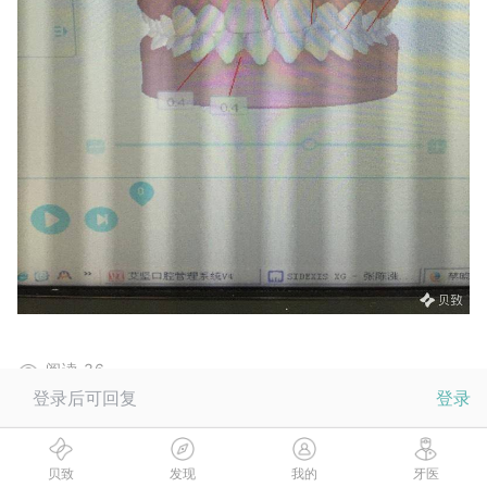
阅读
36
登录后可回复
登录
赞
0
分享至
贝致
发现
我的
牙医