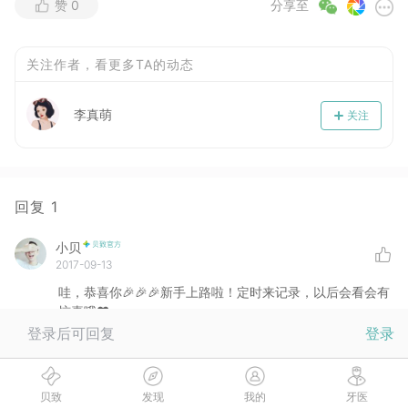
赞
0
分享至
关注作者，看更多TA的动态
李真萌
关注
回复
1
小贝
2017-09-13
哇，恭喜你🎉🎉🎉新手上路啦！定时来记录，以后会看会有
惊喜哦❤
登录后可回复
登录
没有更多啦
贝致
发现
我的
牙医