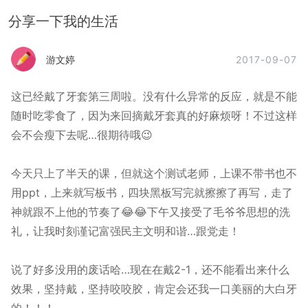
分享一下我的生活
2017-09-07
游文婷
这已经戴了牙套第三周啦。没有什么异常的反应，就是不能
随时吃零食了，因为来回摘戴牙套真的好麻烦呀！不过这样
会不会瘦下去呢…很期待哦😉
今天只上了半天的课，但就这个测试老师，上课不带书也不
用ppt，上来就写板书，四块黑板写完就擦擦了再写，走了
神就跟不上他的节奏了😂😂下午又接受了毛爷爷思想的洗
礼，让我时刻谨记富强民主文明和谐…跟党走！
说了好多没用的废话哈…现在在戴2-1，还不能看出来什么
效果，坚持戴，坚持咬咬胶，肯定会还我一口美丽的大白牙