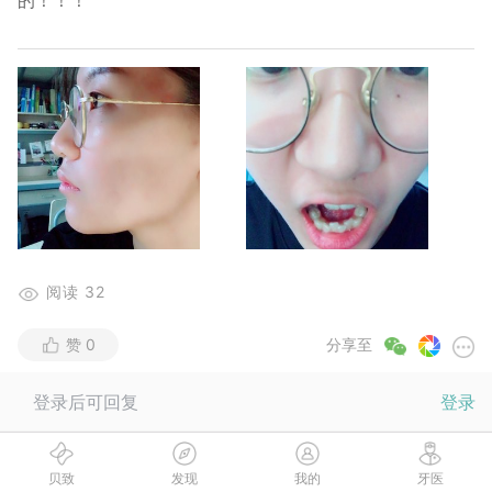
的！！！
阅读
32
赞
0
分享至
登录后可回复
登录
关注作者，看更多TA的动态
游文婷
关注
贝致
发现
我的
牙医