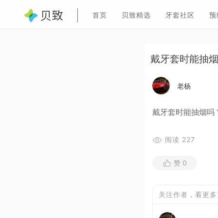
首页
贝致精选
牙套社区
预
戴牙套时能抽
老杨
​戴牙套时能抽烟吗
阅读
227
赞
0
关注作者，看更多