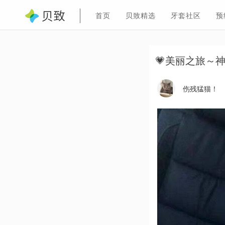
首页
贝致精选
牙套社区
预
💗美丽之旅～
伤残猛猫！