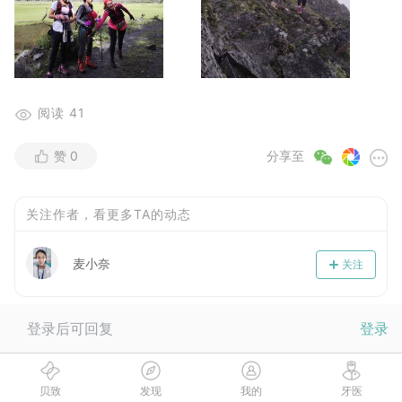
阅读
41
赞
0
分享至
关注作者，看更多TA的动态
麦小奈
关注
登录后可回复
登录
贝致
发现
我的
牙医
当前没有回复，快来抢沙发~