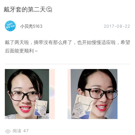
戴牙套的第二天🤔
2017-08-22
小贝壳5163
戴了两天啦，摘带没有那么疼了，也开始慢慢适应啦，希望
后面能更顺利～
阅读
47