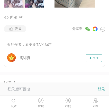
阅读
46
赞
0
分享至
关注作者，看更多TA的动态
高琲玥
关注
回复
1
登录后可回复
登录
Dr.贝
2017-08-22
谨遵医嘱，按时佩戴！就能得到你想要的效果喔！Dr.贝倾情
贝致
发现
我的
牙医