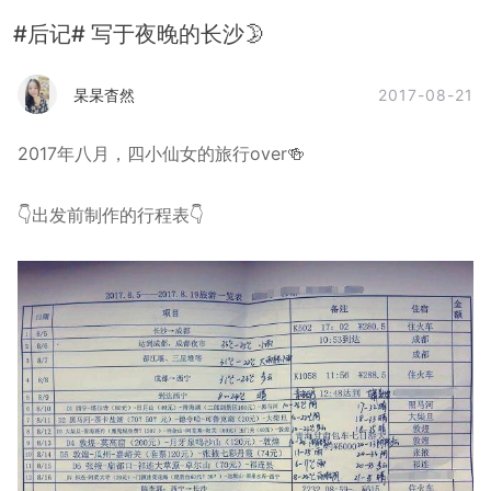
#后记# 写于夜晚的长沙🌛
2017-08-21
杲杲杳然
​2017年八月，四小仙女的旅行over🍻
👇出发前制作的行程表👇