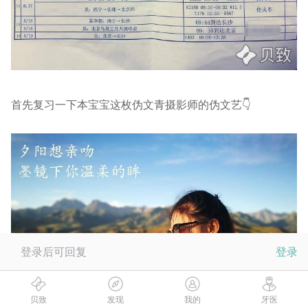
首先复习一下本宝宝这枚伪文青摄影师的伪文艺👇
登录后可回复
登录
贝致
发现
我的
牙医