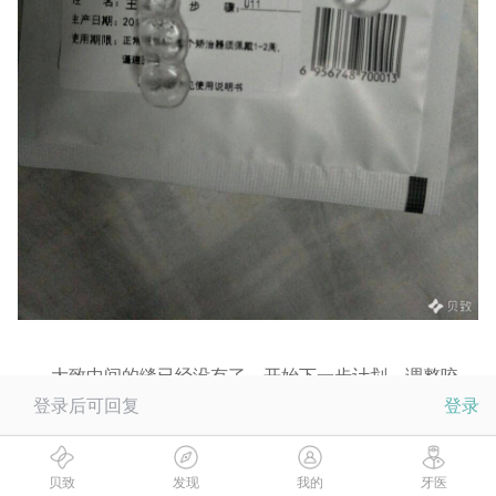
大致中间的缝已经没有了，开始下一步计划，调整咬
登录后可回复
登录
合。
期待未来的效果！❤此处表白
贝致
发现
我的
牙医