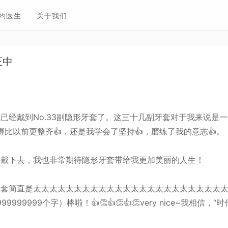
约医生
关于我们
正中
戴到No.33副隐形牙套了。这三十几副牙套对于我来说是一
比以前更整齐👍，还是我学会了坚持👍，磨练了我的意志👍。
下去，我也非常期待隐形牙套带给我更加美丽的人生！
简直是太太太太太太太太太太太太太太太太太太太太太太太太
999999个字）棒啦！👍👏👍👏👍👏very nice~我相信，