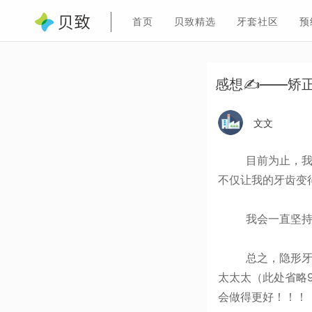
首页
贝致精选
牙套社区
预
感想✍——矫
文文
目前为止，我已经
不仅让我的牙齿变得
我会一直坚持戴
总之，隐形牙套
太太太（此处省略999
会做得更好！！！