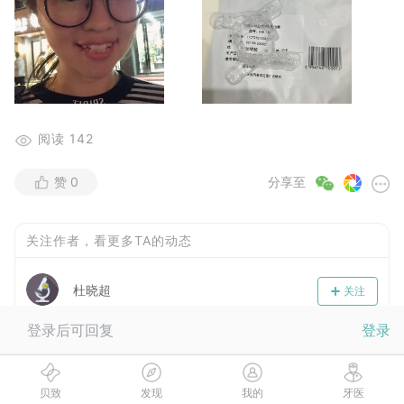
阅读
142
赞
0
分享至
关注作者，看更多TA的动态
杜晓超
关注
登录后可回复
登录
贝致
发现
我的
牙医