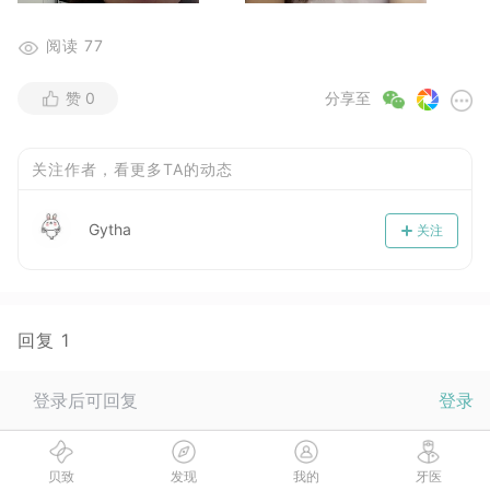
阅读
77
赞
0
分享至
关注作者，看更多TA的动态
Gytha
关注
回复
1
Dr.贝
登录后可回复
登录
2017-08-01
这么美的小姐姐竟然还没有绑定医生~？在牙套日记内绑定
你的矫正医生，医生就可以看到你的最新动态咯！还能和你
贝致
发现
我的
牙医
互动，是不是超厉害的？！赶紧去绑定吧！