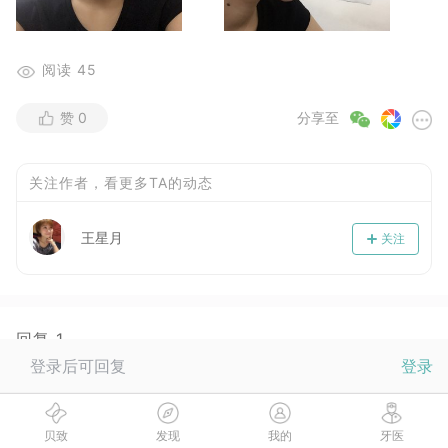
阅读
45
赞
0
分享至
关注作者，看更多TA的动态
王星月
关注
回复
1
登录后可回复
登录
Dr.贝
2017-07-31
说的没错哦，每佩戴一副新牙套在一定程度上会有酸痛感，
贝致
发现
我的
牙医