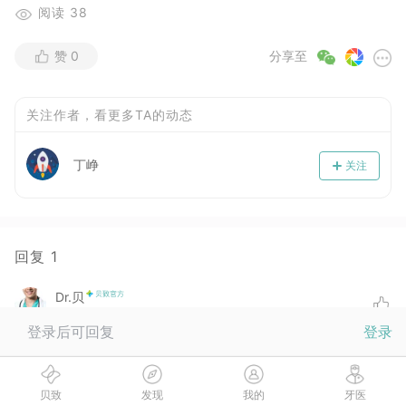
阅读
38
赞
0
分享至
关注作者，看更多TA的动态
丁峥
关注
回复
1
Dr.贝
2017-07-19
登录后可回复
登录
待到矫正结束！你的成就感会大大爆棚滴！Dr.贝倾情安利你
app内自带的牙套小助手：牙套计时器可以轻松管理你的牙
套计划，共享给医生，还能让医生实时看到你的最新佩戴进
贝致
发现
我的
牙医
度！期待你的宠幸。