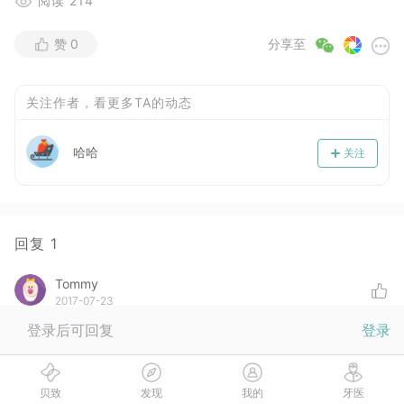
阅读
214
赞
0
分享至
关注作者，看更多TA的动态
哈哈
关注
回复
1
Tommy
2017-07-23
楼主一共多少副
登录后可回复
登录
:
哈哈
( 楼主 )
20多吧
贝致
发现
我的
牙医