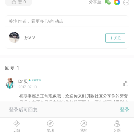
赞
0
分享至
关注作者，看更多TA的动态
孙V V
关注
回复
1
Dr.贝
2017-07-10
初期疼都是正常现象哦，欢迎你来到贝致社区分享你的牙套
日记！在牙套日记内绑定你的矫正医生，医生就可以看到你
的最新动态咯！还能和你互动，是不是超厉害的？！赶紧去
登录后可回复
登录
绑定吧！
没有更多啦
贝致
发现
我的
牙医