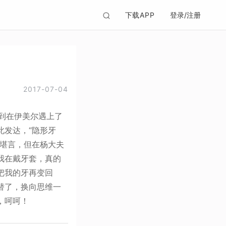
下载APP
登录/注册
2017-07-04
到在伊美尔遇上了
此发达，“隐形牙
不堪言，但在杨大夫
我在戴牙套，真的
把我的牙再变回
替了，换向思维一
，呵呵！