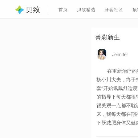
首页
贝致精选
牙套社区
预
菁彩新生
Jennifer
在重新治疗的我心
杨小川大夫，终于
套”开始佩戴舒适
的指导下每天都很
很美观一点都不耽
来，我每天都在期
下既减肥身体又健