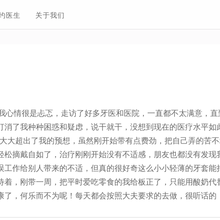
约医生
关于我们
情很是忐忑，走访了好多牙医和医院，一直都不太满意，直
打消了我种种困惑和疑虑，说干就干，没想到现在的医疗水平如
度大大超出了我的预想，虽然刚开始带有点费劲，把自己弄的苦
轻松摘戴自如了，治疗刚刚开始没有不适感，朋友也都没有发现
误工作给别人带来的不适，但真的很好奇这么小小轻薄的牙套能
待着，刚带一周，把平时爱吃零食的我给板正了，只能用酸奶代
康了，何乐而不为呢！每天都会按照大夫要求的去做，很听话的