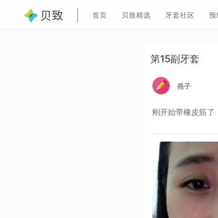
首页
贝致精选
牙套社区
预
第15副牙套
燕子
刚开始带橡皮筋了