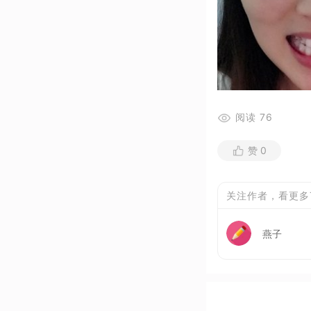
阅读
76
赞
0
关注作者，看更多
燕子