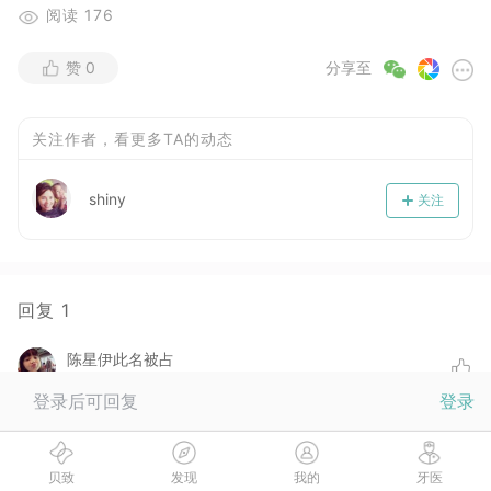
阅读
176
赞
0
分享至
关注作者，看更多TA的动态
shiny
关注
回复
1
陈星伊此名被占
2017-06-30
登录后可回复
登录
你隐适美多久换一次啊？
:
shiny
( 楼主 )
这几套是10天
贝致
发现
我的
牙医