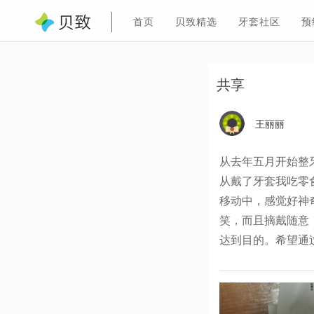
首页
贝致精选
牙套社区
预
共享
王丽丽
从去年五月开始整
从戴了牙套我吃零
移动中，感觉好神
笑，而且摘戴随意
达到目的。希望通