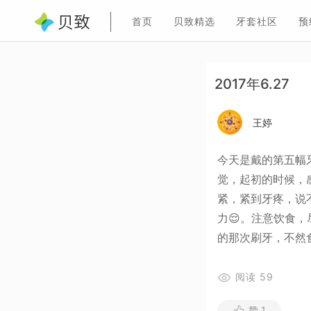
首页
贝致精选
牙套社区
预
2017年6.27
王婷
今天是戴的第五幅
觉，起初的时候，
紧，紧到牙疼，说
力😌。注意饮食
的那次刷牙，不然食
阅读
59
赞
1