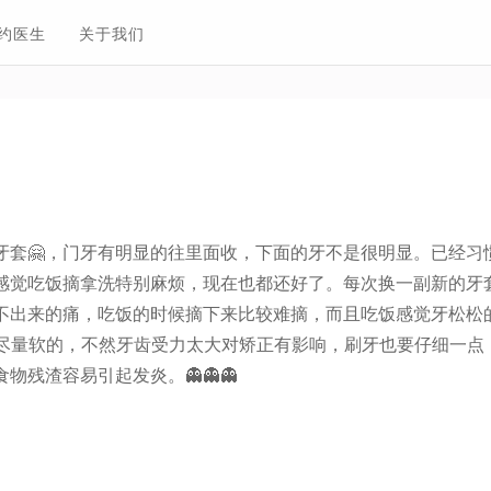
约医生
关于我们
牙套🤗，门牙有明显的往里面收，下面的牙不是很明显。已经习
感觉吃饭摘拿洗特别麻烦，现在也都还好了。每次换一副新的牙
不出来的痛，吃饭的时候摘下来比较难摘，而且吃饭感觉牙松松
，尽量软的，不然牙齿受力太大对矫正有影响，刷牙也要仔细一点
物残渣容易引起发炎。👻👻👻