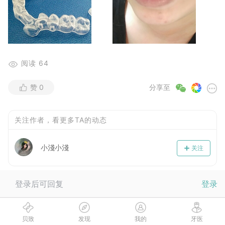
阅读
64
赞
0
分享至
关注作者，看更多TA的动态
小淺小淺
关注
登录后可回复
登录
贝致
发现
我的
牙医
当前没有回复，快来抢沙发~