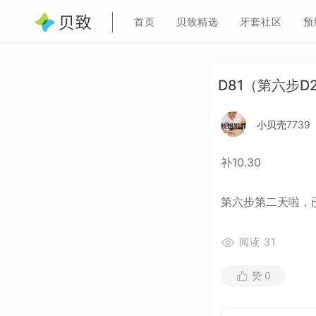
首页
贝致精选
牙套社区
预
D81（第六步D
小贝壳7739
补10.30
第六步第二天啦，
阅读
31
赞
0