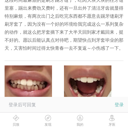
这段时间最麻烦的是刷牙踢牙缝了，吃肉大块大块的往牙缝
里塞，踢出来费劲又费时，还有一旦出外了清洁牙齿就显得
特别麻烦，有两次出门之后吃完东西都不愿意去踢牙缝刷牙
刷牙套了，因为没有一个好的环境给我完成这么一系列复杂
的动作，就这么把牙套摘下来了大半天回到家才戴回来，挺
不好的。愿以后能认真点对待吧，期望快点到牙套毕业的那
天，又害怕时间过得太快青春一去不复返～小伤感了一下。
登录后可回复
登录
阅读
62
贝致
发现
我的
牙医