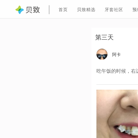
首页
贝致精选
牙套社区
预
第三天
阿卡
吃午饭的时候，右