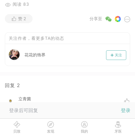
阅读
83
赞
2
分享至
关注作者，看更多TA的动态
花花的饰界
关注
回复
2
立青菌
2017-06-02
登录后可回复
登录
下次可以拍个全身照，很少看到少数民族的牙友呢！
:
花花的饰界
( 楼主 )
😊
贝致
发现
我的
牙医