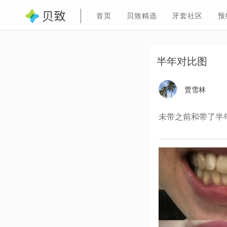
首页
贝致精选
牙套社区
预
半年对比图
贾雪林
未带之前和带了半