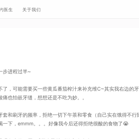
约医生
关于我们
一步进程过半~
不了，可能需要买一些黄瓜番茄榨汁来补充维C~其实我右边的
酸痛也怕嵌牙缝，想想还是不吃为妙。。
牙套和刷牙的频率，拒绝一切下午茶和零食（自己实在饿得不行
喝一下，emmm。。。好像我今后还得拒绝很酸的食物了😭