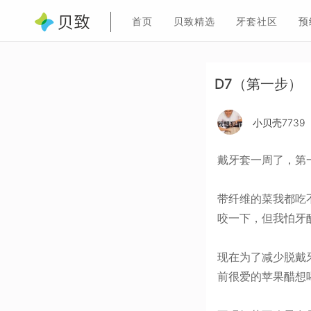
首页
贝致精选
牙套社区
预
D7（第一步）
小贝壳7739
戴牙套一周了，第
带纤维的菜我都吃
咬一下，但我怕牙
现在为了减少脱戴
前很爱的苹果醋想