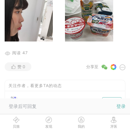
阅读
47
赞
0
分享至
关注作者，看更多TA的动态
NINE
关注
登录后可回复
登录
贝致
发现
我的
牙医