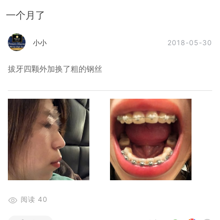
一个月了
2018-05-30
小小
拔牙四颗外加换了粗的钢丝
阅读
40