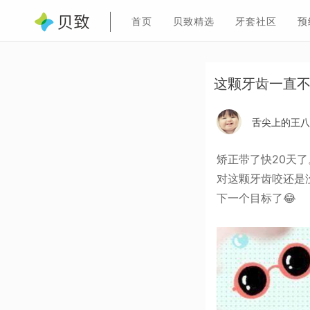
首页
贝致精选
牙套社区
预
这颗牙齿一直
舌尖上的王八
矫正带了快20天
对这颗牙齿咬还是
下一个目标了😂