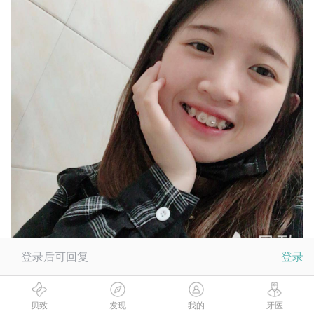
登录后可回复
登录
不忍直视❌ 👉👀
贝致
发现
我的
牙医