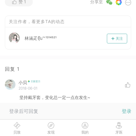
赞
1
分享至
关注作者，看更多TA的动态
林涵疋จุ๊บ℡¹³¹⁴⁵²¹
关注
回复
1
小贝
2018-06-01
坚持戴牙套，变化总一定一点在发生~
登录后可回复
登录
没有更多啦
贝致
发现
我的
牙医