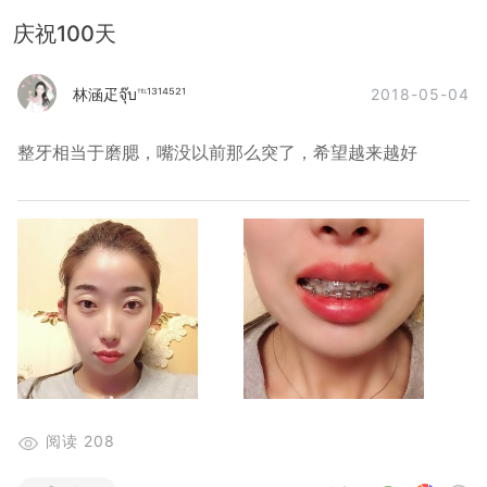
庆祝100天
2018-05-04
林涵疋จุ๊บ℡¹³¹⁴⁵²¹
整牙相当于磨腮，嘴没以前那么突了，希望越来越好
阅读
208