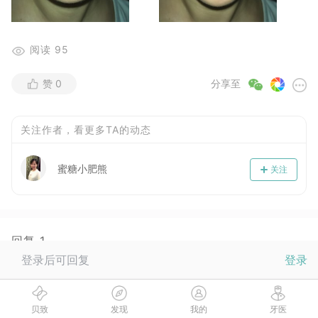
阅读
95
赞
0
分享至
关注作者，看更多TA的动态
蜜糖小肥熊
关注
回复
1
登录后可回复
登录
小贝
2018-04-20
还蛮明显的这个颜色👀
贝致
发现
我的
牙医