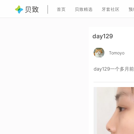
首页
贝致精选
牙套社区
预
day129
Tomoyo
day129一个多月